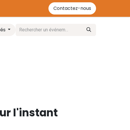
'énergie bois
Contactez-nous
Contactez-nous
Événements
Cours
iés
r l'instant