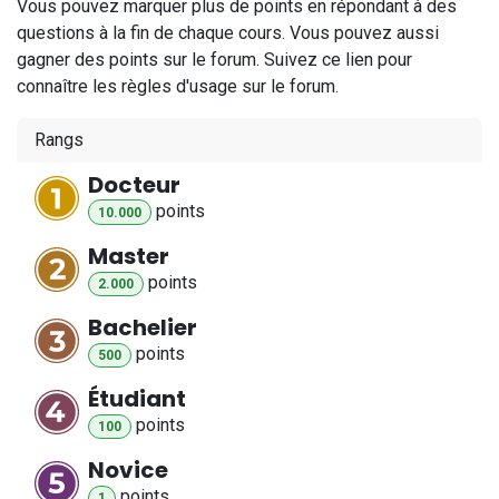
Vous pouvez marquer plus de points en répondant à des
questions à la fin de chaque cours. Vous pouvez aussi
gagner des points sur le forum. Suivez ce lien pour
connaître les règles d'usage sur le forum.
Rangs
Docteur
point
s
10.000
Master
point
s
2.000
Bachelier
point
s
500
Étudiant
point
s
100
Novice
point
s
1