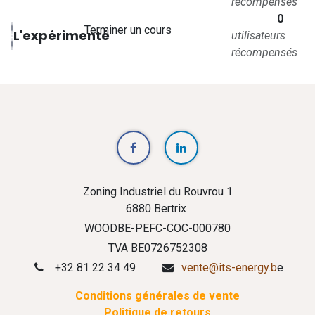
récompensés
0
Terminer un cours
L'expérimenté
utilisateurs
récompensés
Zoning Industriel du Rouvrou 1
6880 Bertrix
WOODBE-PEFC-COC-000780
TVA BE0726752308
+32 81 22 34 49
vente@its-energy.b
e
Conditions générales de vente
Politique de retours