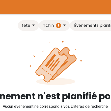
tière
Plaines de jeux
Chaudière biomasse
Comparer l
Tchin
fête
Événements planif
1
ement n'est planifié pou
Aucun événement ne correspond à vos critères de recherche.