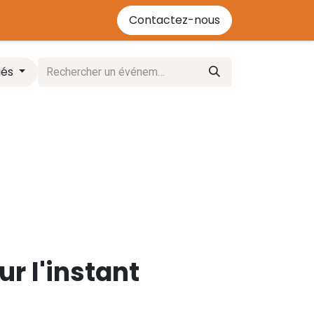
'énergie bois
Contactez-nous
Contactez-nous
Événements
Cours
iés
r l'instant