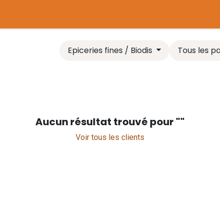
tière
Plaines de jeux
Chaudière biomasse
Comparer l
Epiceries fines / Biodis
Tous les p
Aucun résultat trouvé pour "
"
Voir tous les clients