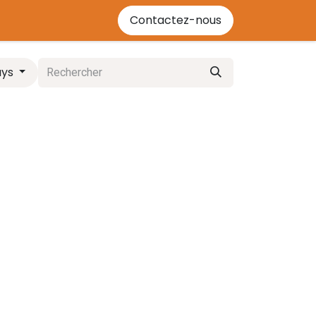
'énergie bois
Contactez-nous
Contactez-nous
Événements
Cours
ays