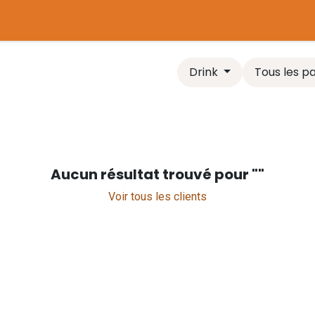
tière
Plaines de jeux
Chaudière biomasse
Comparer l
Drink
Tous les p
Aucun résultat trouvé pour "
"
Voir tous les clients