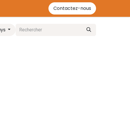
'énergie bois
Contactez-nous
Contactez-nous
Événements
Cours
ays