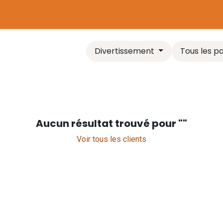
tière
Plaines de jeux
Chaudière biomasse
Comparer l
Divertissement
Tous les p
Aucun résultat trouvé pour "
"
Voir tous les clients