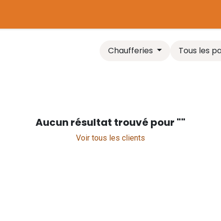
tière
Plaines de jeux
Chaudière biomasse
Comparer l
Chaufferies
Tous les p
Aucun résultat trouvé pour "
"
Voir tous les clients