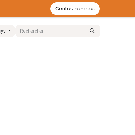
'énergie bois
Contactez-nous
Contactez-nous
Événements
Cours
ays