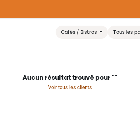
tière
Plaines de jeux
Chaudière biomasse
Comparer l
Cafés / Bistros
Tous les p
Aucun résultat trouvé pour "
"
Voir tous les clients